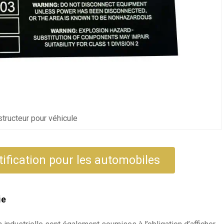
tructeur pour véhicule
tification pour les automobiles
ie