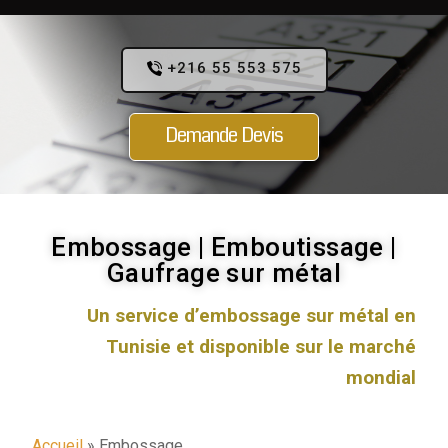
+216 55 553 575
Demande Devis
Embossage | Emboutissage |
Gaufrage sur métal
Un service d’embossage sur métal en
Tunisie et disponible sur le marché
mondial
Accueil
»
Embossage