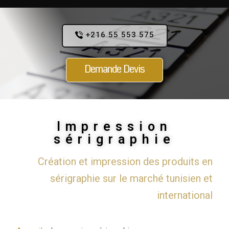
+216 55 553 575
Demande Devis
Impression
sérigraphie
Création et impression des produits en
sérigraphie sur le marché tunisien et
international