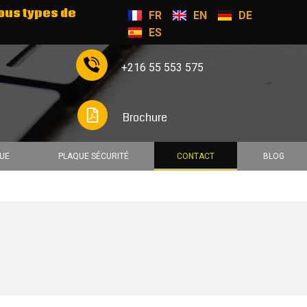
ous types de
FR
EN
DE
ES
+216 55 553 575
Brochure
QUE
PLAQUE SÉCURITÉ
CONTACT
BLOG